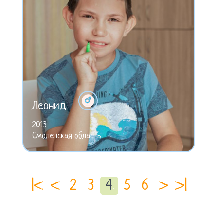
Леонид
2013
Смоленская область
|<
<
2
3
4
5
6
>
>|