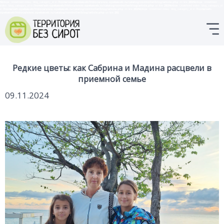
Notice
: Undefined index: blog_category_id in
/home/ssh-opekaweb/htdocs/www.opekaweb.ru/catalog/controller/blog/article.php
on line
281
Notice
: Undefined
index: blog_category_id in
/home/ssh-opekaweb/htdocs/www.opekaweb.ru/catalog/controller/blog/article.php
on line
281
Notice
: Undefined index: blog_category_id
in
/home/ssh-opekaweb/htdocs/www.opekaweb.ru/catalog/controller/blog/article.php
on line
281
Notice
: Undefined index: blog_category_id in
/home/ssh-
opekaweb/htdocs/www.opekaweb.ru/catalog/controller/blog/article.php
on line
281
Редкие цветы: как Сабрина и Мадина расцвели в
приемной семье
09.11.2024