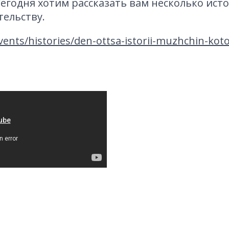
Сегодня хотим рассказать вам несколько ист
ельству.
events/histories/den-ottsa-istorii-muzhchin-ko