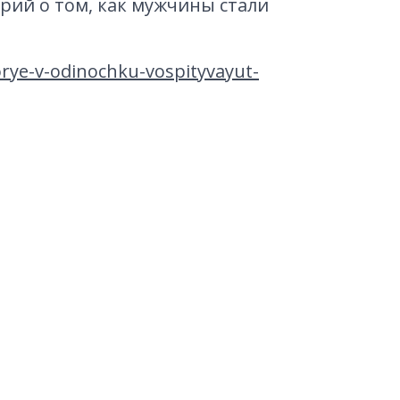
орий о том, как мужчины стали
torye-v-odinochku-vospityvayut-