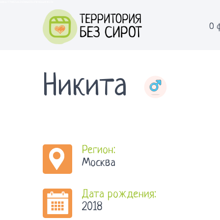
editor/779821dc24266e631cf9f40ea4f4fc7d
О 
Никита
Регион:
Москва
Дата рождения:
2018